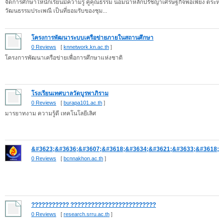
จัดการศึกษาให้นักเรียนมีความรู้ คู่คุณธรรม น้อมนำหลักปรัชญาเศรษฐกิจพอเพียง ตระ
วัฒนธรรมประเพณี เป็นที่ยอมรับของชุม...
โครงการพัฒนาระบบเครือข่ายภายในสถานศึกษา
0 Reviews
[
knnetwork.kn.ac.th
]
โครงการพัฒนาเครือข่ายเพื่อการศึกษาแห่งชาติ
โรงเรียนเทศบาลวัดบูรพาภิราม
0 Reviews
[
burapa101.ac.th
]
มารยาทงาม ความรู้ดี เทคโนโลยีเลิศ
&#3623;&#3636;&#3607;&#3618;&#3634;&#3621;&#3633;&#3618;&
0 Reviews
[
bcnnakhon.ac.th
]
??????????? ?????????????????????????
0 Reviews
[
research.srru.ac.th
]