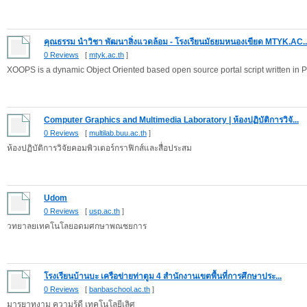
คุณธรรม นำวิชา พัฒนาสิ่งแวดล้อม - โรงเรียนมัธยมหนองเขียด MTYK.AC..
0 Reviews
[
mtyk.ac.th
]
XOOPS is a dynamic Object Oriented based open source portal script written in 
Computer Graphics and Multimedia Laboratory | ห้องปฏิบัติการวิจั...
0 Reviews
[
multilab.buu.ac.th
]
ห้องปฏิบัติการวิจัยคอมพิวเตอร์กราฟิกส์และสื่อประสม
Udom
0 Reviews
[
usp.ac.th
]
วทยาลยเทคโนโลยอดมศกษาพณชยการ
โรงเรียนบ้านบะ เครือข่ายท่าตูม 4 สำนักงานเขตพื้นที่การศึกษาประ...
0 Reviews
[
banbaschool.ac.th
]
มารยาทงาม ความรู้ดี เทคโนโลยีเลิศ