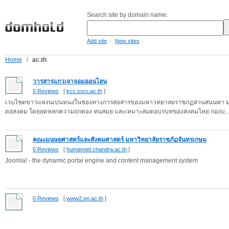
Search site by domain name:
-
Add site
New sites
Home
/
ac.th
วารสารแกวเจาจอมออนไลน
0 Reviews
[
kcc.ssru.ac.th
]
เวบไซตขาวแหงนเปนหนงในชองทางการสอสารของมหาวทยาลยราชภฏสวนสนนทา 
ตอสงคม โดยยดหลกความถกตอง ทนสมย และเหมาะสมตอบรบทของสงคมไทย กองบ..
คณะมนุษยศาสตร์และสังคมศาสตร์ มหาวิทยาลัยราชภัฏจันทรเกษม
0 Reviews
[
humannet.chandra.ac.th
]
Joomla! - the dynamic portal engine and content management system
0 Reviews
[
www2.pn.ac.th
]