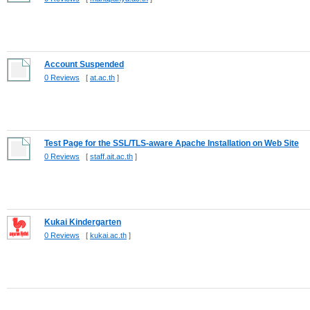
Account Suspended
0 Reviews
[
at.ac.th
]
Test Page for the SSL/TLS-aware Apache Installation on Web Site
0 Reviews
[
staff.ait.ac.th
]
Kukai Kindergarten
0 Reviews
[
kukai.ac.th
]