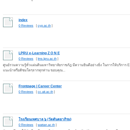
index
0 Reviews
[
cyp.ac.th
]
LPRU e-Learning Z O N E
0 Reviews
[
lms.lpru.ac.th
]
ศูนย์รวมความรู้ทั่วแผ่นดินมหาวิทยาลัยราชภัฎ มีความยินดีอย่างยิ่ง ในการให้บริการ
แนะนำหรือติชมใดๆจากทุกท่าน ขอบคุณ...
Frontpage | Career Center
0 Reviews
[
cc.ait.ac.th
]
โรงเรียนเทศบาล ๖ (วัดตันตยาภิรม)
0 Reviews
[
wattan.ac.th
]